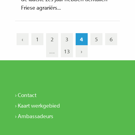
Friese agrariërs...
‹
1
2
3
4
5
6
…
13
›
› Contact
› Kaart werkgebied
› Ambassadeurs