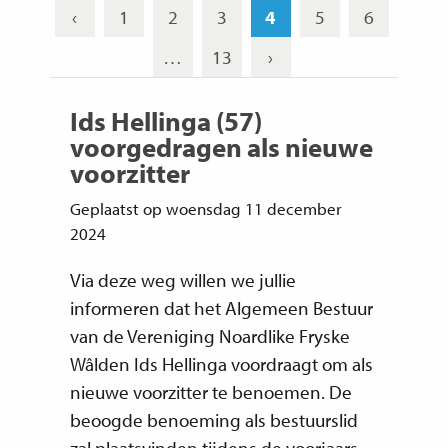
‹
1
2
3
4
5
6
…
13
›
Ids Hellinga (57)
voorgedragen als nieuwe
voorzitter
Geplaatst op woensdag 11 december
2024
Via deze weg willen we jullie
informeren dat het Algemeen Bestuur
van de Vereniging Noardlike Fryske
Wâlden Ids Hellinga voordraagt om als
nieuwe voorzitter te benoemen. De
beoogde benoeming als bestuurslid