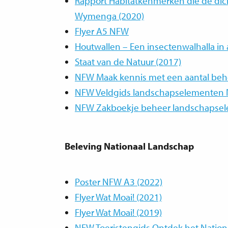
Rapport Habitatkenmerken die de dic
Wymenga (2020)
Flyer A5 NFW
Houtwallen – Een insectenwalhalla in a
Staat van de Natuur (2017)
NFW Maak kennis met een aantal behe
NFW Veldgids landschapselementen N
NFW Zakboekje beheer landschapsel
Beleving Nationaal Landschap
Poster NFW A3 (2022)
Flyer Wat Moai! (2021)
Flyer Wat Moai! (2019)
NFW Toeristengids Ontdek het Nation