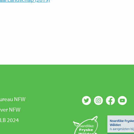
Bureau NFW
Over NFW
GLB 2024