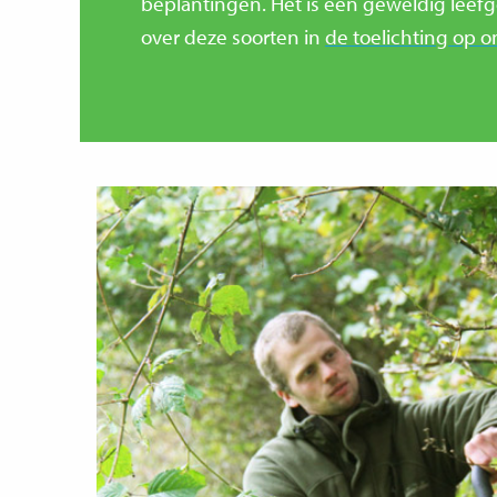
beplantingen. Het is een geweldig leef
over deze soorten in
de
toelichting op o