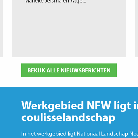
Marieke Jelsma en Attje...
BEKIJK ALLE NIEUWSBERICHTEN
Werkgebied NFW ligt i
coulisselandschap
In het werkgebied ligt Nationaal Landschap Noa