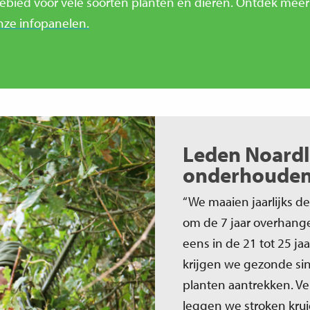
gebied voor vele soorten planten en dieren. Ontdek meer
nze infopanelen.
Leden Noardl
onderhouden 
“We maaien jaarlijks de
om de 7 jaar overhang
eens in de 21 tot 25 ja
krijgen we gezonde sin
planten aantrekken. Ve
leggen we stroken krui