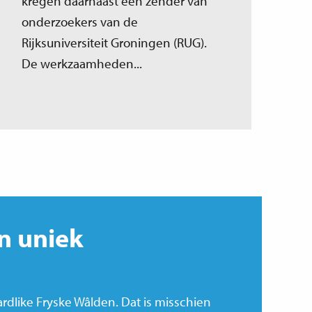
kregen daarnaast een zender van
onderzoekers van de
Rijksuniversiteit Groningen (RUG).
De werkzaamheden...
n uniek
rdlike Fryske Wâlden. Dat is misschien