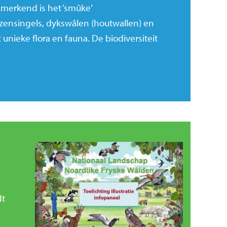
merkend is het ‘smûke’
zensingels, dykswâlen (houtwallen) en
nieke flora en fauna. De biodiversiteit
dt