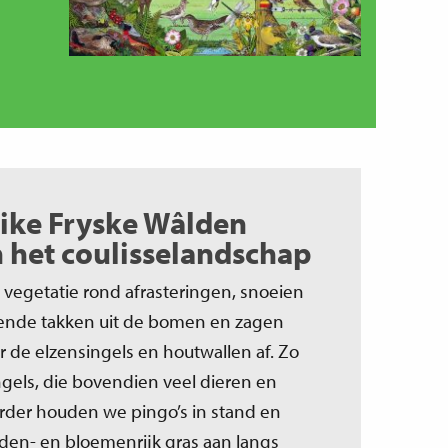
ike Fryske Wâlden
het coulisselandschap
 vegetatie rond afrasteringen, snoeien
ende takken uit de bomen en zagen
ar de elzensingels en houtwallen af. Zo
gels, die bovendien veel dieren en
rder houden we pingo’s in stand en
den- en bloemenrijk gras aan langs