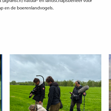
et (agrarisch) natuur- en landschapsbeheer voor
ap en de boerenlandvogels.