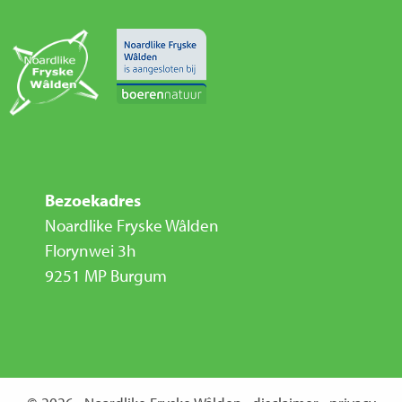
Bezoekadres
Noardlike Fryske Wâlden
Florynwei 3h
9251 MP Burgum
© 2026 · Noardlike Fryske Wâlden ·
disclaimer
·
privacy